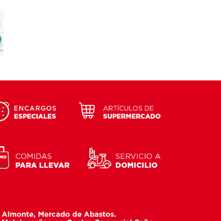
JAS
LA
LA
AUTÉNTICA
CHACINAS
DA
COMIDA
IBÉRICAS
A
CASERA
TODO EL
AR
PARA
AÑO
A Y
LLEVAR
RAL