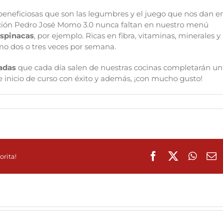
beneficiosas que son las legumbres y el juego que nos dan e
ación Pedro José Momo 3.0 nunca faltan en nuestro menú
espinacas
, por ejemplo. Ricas en fibra, vitaminas, minerales y
o dos o tres veces por semana.
ladas
que cada día salen de nuestras cocinas completarán un
 inicio de curso con éxito y además, ¡con mucho gusto!
Facebook
X
Whats
C
orita!
e