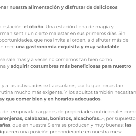
nar nuestra alimentación y disfrutar de deliciosos
a estación:
el otoño
. Una estación llena de magia y
an sentir un cierto malestar en sus primeros días. Sin
ortunidades, que nos invita al orden, a disfrutar más del
 ofrece
una gastronomía exquisita y muy saludable
.
e se sale más y a veces no comemos tan bien como
ina y
adquirir costumbres más beneficiosas para nuestro
 y a las actividades extraescolares, por lo que necesitan
rutina mucho más exigente. Y los adultos también necesita
ay que comer bien y en horarios adecuados
.
s de temporada cargados de propiedades nutricionales com
berenjenas, calabazas, boniatos, alcachofas
…-, por supuesto
tañas
, que en nuestra Sierra se producen y muy buenas;
las
dquieren una posición preponderante en nuestra mesa.