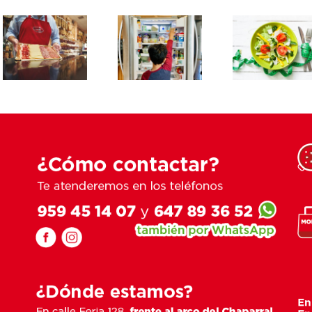
EN VERANO,
VENTA
MÁS
DE 
VOLVER A LA
CUIDADO
COMI
NORMALIDAD
QUE NUNCA
PAR
DESPUÉS DE
CON
LLEV
LA NAVIDAD
NUESTROS
CASER
ALIMENTOS
NATU