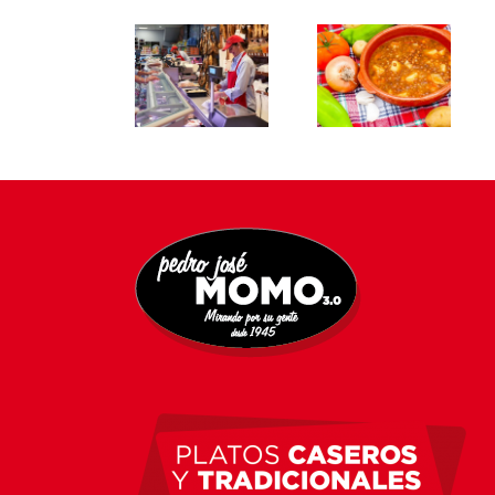
VENTAJAS
LA
DE LA
AUTÉNTICA
CHACINAS
COMIDA
COMIDA
IBÉRICAS
PARA
CASERA
TODO EL
LLEVAR
PARA
AÑO
CASERA Y
LLEVAR
NATURAL