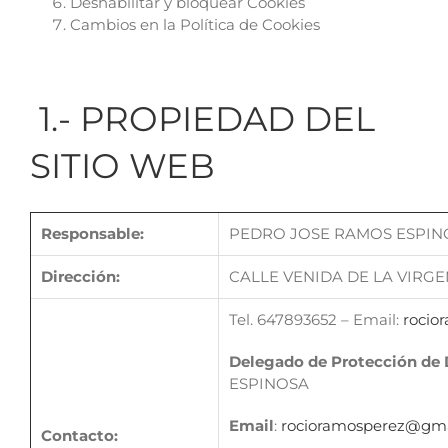
Deshabilitar y bloquear Cookies
Cambios en la Política de Cookies
1.- PROPIEDAD DEL
SITIO WEB
Responsable:
PEDRO JOSE RAMOS ESPINO
Dirección:
CALLE VENIDA DE LA VIRGEN,
Tel. 647893652 – Email:
rocio
Delegado de Protección de 
ESPINOSA
Email
:
rocioramosperez@gma
Contacto: