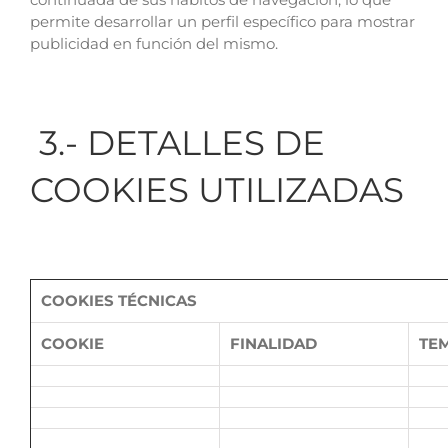
permite desarrollar un perfil específico para mostrar
publicidad en función del mismo.
3.- DETALLES DE
COOKIES UTILIZADAS
COOKIES TÉCNICAS
COOKIE
FINALIDAD
TE