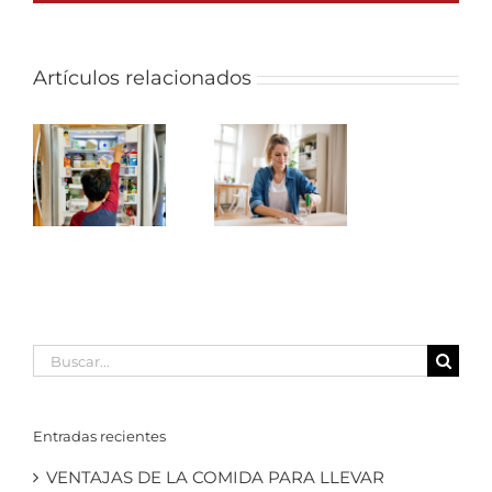
Artículos relacionados
O,
LIMPIEZA
O
DEL HOGAR:
CA
¿PARA QUÉ
SIRVE CADA
S
PRODUCTO?
OS
Buscar:
Entradas recientes
VENTAJAS DE LA COMIDA PARA LLEVAR