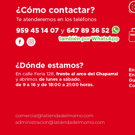
comercial@latiendadelmomo.com
administracion@latiendadelmomo.com